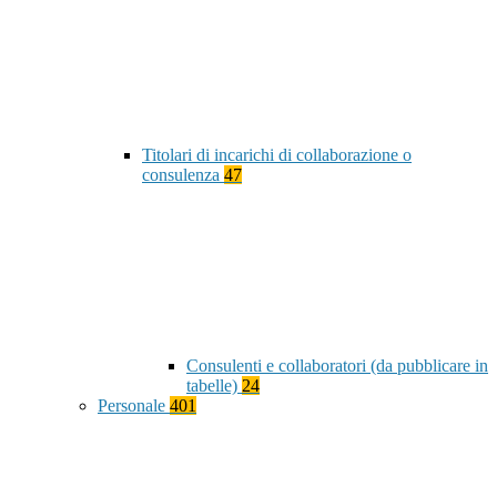
Titolari di incarichi di collaborazione o
consulenza
47
Consulenti e collaboratori (da pubblicare in
tabelle)
24
Personale
401