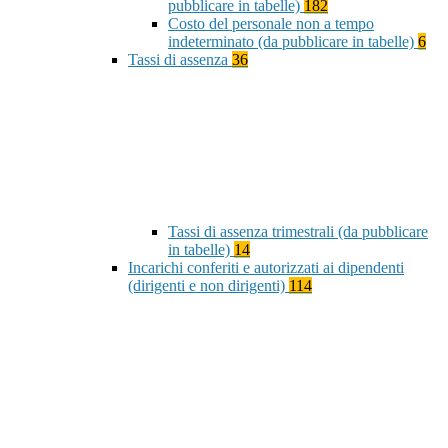
pubblicare in tabelle)
182
Costo del personale non a tempo
indeterminato (da pubblicare in tabelle)
6
Tassi di assenza
36
Tassi di assenza trimestrali (da pubblicare
in tabelle)
14
Incarichi conferiti e autorizzati ai dipendenti
(dirigenti e non dirigenti)
114