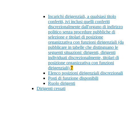
Incarichi dirigenziali, a qualsiasi titolo
conferiti, ivi inclusi quelli conferiti
discrezionalmente dall'organo di indirizzo
politico senza procedure pubbliche di
selezione e titolari di posizione
organizzativa con funzioni dirigenziali (da
pubblicare in tabelle che distinguano le
seguenti situazioni: dirigenti, dirigenti
individuati discrezionalmente, titolari di
posizione organizzativa con funzioni
dirigenziali)
7
Elenco posizioni dirigenziali discrezionali
Posti di funzione disponibili
Ruolo dirigenti
Dirigenti cessati