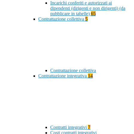
Incarichi conferiti e autorizzati ai
dipendenti (dirigenti e non dirigenti) (da
pubblicare in tabelle)
65
Contrattazione collettiva
5
Contrattazione collettiva
Contrattazione integrativa
14
Contratti integrativi
7
Costi contratti integrativi