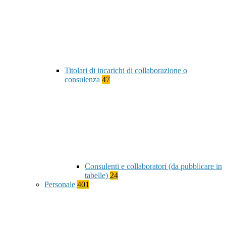
Titolari di incarichi di collaborazione o
consulenza
47
Consulenti e collaboratori (da pubblicare in
tabelle)
24
Personale
401