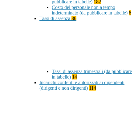
pubblicare in tabelle)
182
Costo del personale non a tempo
indeterminato (da pubblicare in tabelle)
6
Tassi di assenza
36
Tassi di assenza trimestrali (da pubblicare
in tabelle)
14
Incarichi conferiti e autorizzati ai dipendenti
(dirigenti e non dirigenti)
114