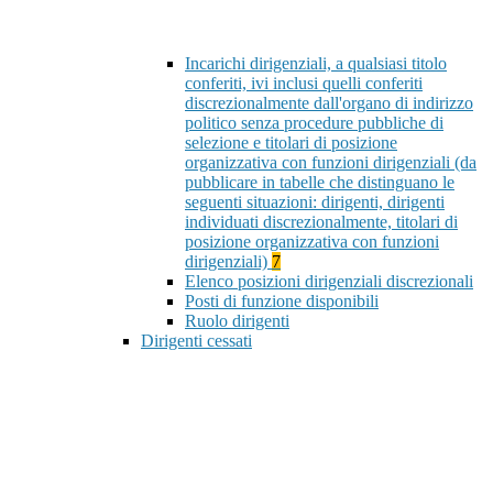
Incarichi dirigenziali, a qualsiasi titolo
conferiti, ivi inclusi quelli conferiti
discrezionalmente dall'organo di indirizzo
politico senza procedure pubbliche di
selezione e titolari di posizione
organizzativa con funzioni dirigenziali (da
pubblicare in tabelle che distinguano le
seguenti situazioni: dirigenti, dirigenti
individuati discrezionalmente, titolari di
posizione organizzativa con funzioni
dirigenziali)
7
Elenco posizioni dirigenziali discrezionali
Posti di funzione disponibili
Ruolo dirigenti
Dirigenti cessati