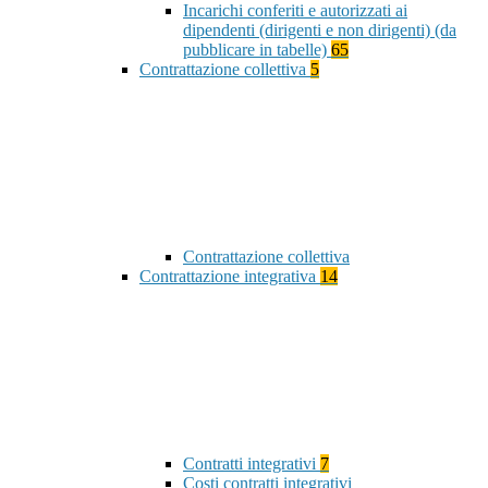
Incarichi conferiti e autorizzati ai
dipendenti (dirigenti e non dirigenti) (da
pubblicare in tabelle)
65
Contrattazione collettiva
5
Contrattazione collettiva
Contrattazione integrativa
14
Contratti integrativi
7
Costi contratti integrativi