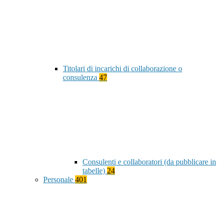
Titolari di incarichi di collaborazione o
consulenza
47
Consulenti e collaboratori (da pubblicare in
tabelle)
24
Personale
401