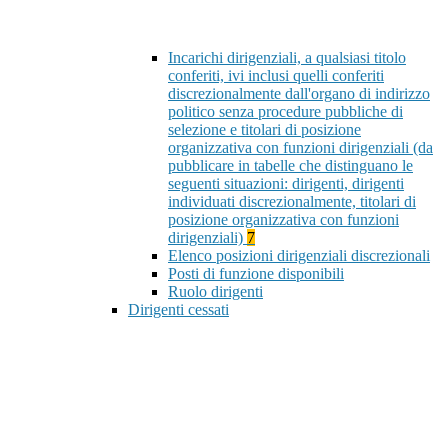
Incarichi dirigenziali, a qualsiasi titolo
conferiti, ivi inclusi quelli conferiti
discrezionalmente dall'organo di indirizzo
politico senza procedure pubbliche di
selezione e titolari di posizione
organizzativa con funzioni dirigenziali (da
pubblicare in tabelle che distinguano le
seguenti situazioni: dirigenti, dirigenti
individuati discrezionalmente, titolari di
posizione organizzativa con funzioni
dirigenziali)
7
Elenco posizioni dirigenziali discrezionali
Posti di funzione disponibili
Ruolo dirigenti
Dirigenti cessati