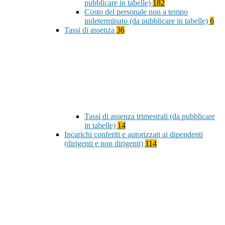
pubblicare in tabelle)
182
Costo del personale non a tempo
indeterminato (da pubblicare in tabelle)
6
Tassi di assenza
36
Tassi di assenza trimestrali (da pubblicare
in tabelle)
14
Incarichi conferiti e autorizzati ai dipendenti
(dirigenti e non dirigenti)
114