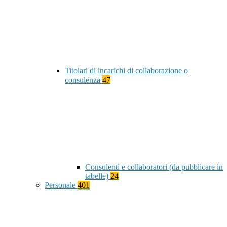
Titolari di incarichi di collaborazione o
consulenza
47
Consulenti e collaboratori (da pubblicare in
tabelle)
24
Personale
401