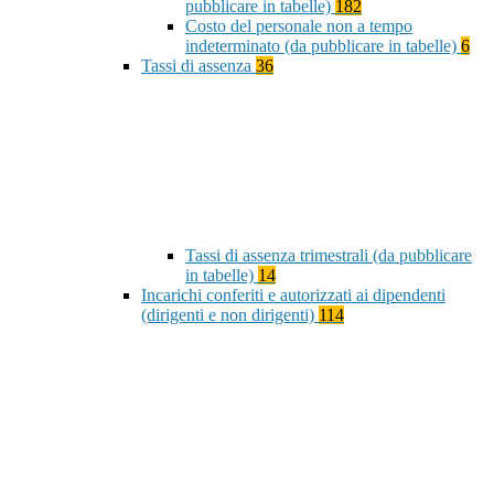
pubblicare in tabelle)
182
Costo del personale non a tempo
indeterminato (da pubblicare in tabelle)
6
Tassi di assenza
36
Tassi di assenza trimestrali (da pubblicare
in tabelle)
14
Incarichi conferiti e autorizzati ai dipendenti
(dirigenti e non dirigenti)
114