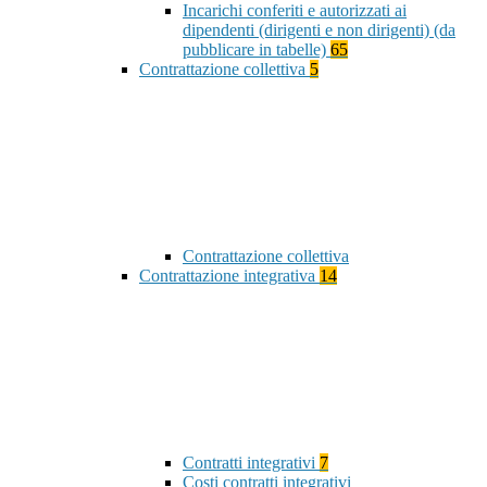
Incarichi conferiti e autorizzati ai
dipendenti (dirigenti e non dirigenti) (da
pubblicare in tabelle)
65
Contrattazione collettiva
5
Contrattazione collettiva
Contrattazione integrativa
14
Contratti integrativi
7
Costi contratti integrativi