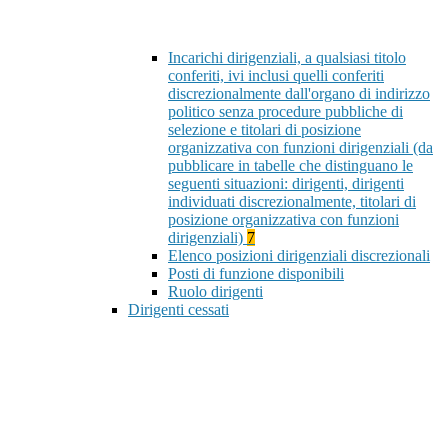
Incarichi dirigenziali, a qualsiasi titolo
conferiti, ivi inclusi quelli conferiti
discrezionalmente dall'organo di indirizzo
politico senza procedure pubbliche di
selezione e titolari di posizione
organizzativa con funzioni dirigenziali (da
pubblicare in tabelle che distinguano le
seguenti situazioni: dirigenti, dirigenti
individuati discrezionalmente, titolari di
posizione organizzativa con funzioni
dirigenziali)
7
Elenco posizioni dirigenziali discrezionali
Posti di funzione disponibili
Ruolo dirigenti
Dirigenti cessati