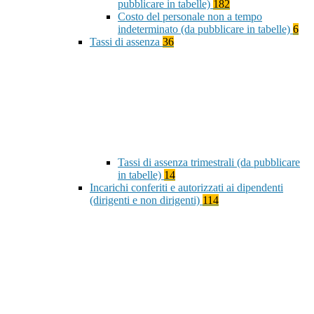
pubblicare in tabelle)
182
Costo del personale non a tempo
indeterminato (da pubblicare in tabelle)
6
Tassi di assenza
36
Tassi di assenza trimestrali (da pubblicare
in tabelle)
14
Incarichi conferiti e autorizzati ai dipendenti
(dirigenti e non dirigenti)
114