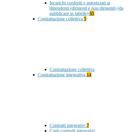
Incarichi conferiti e autorizzati ai
dipendenti (dirigenti e non dirigenti) (da
pubblicare in tabelle)
65
Contrattazione collettiva
5
Contrattazione collettiva
Contrattazione integrativa
14
Contratti integrativi
7
Costi contratti integrativi