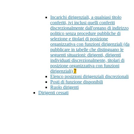
Incarichi dirigenziali, a qualsiasi titolo
conferiti, ivi inclusi quelli conferiti
discrezionalmente dall'organo di indirizzo
politico senza procedure pubbliche di
selezione e titolari di posizione
organizzativa con funzioni dirigenziali (da
pubblicare in tabelle che distinguano le
seguenti situazioni: dirigenti, dirigenti
individuati discrezionalmente, titolari di
posizione organizzativa con funzioni
dirigenziali)
7
Elenco posizioni dirigenziali discrezionali
Posti di funzione disponibili
Ruolo dirigenti
Dirigenti cessati