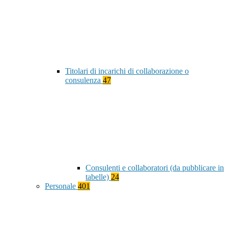
Titolari di incarichi di collaborazione o
consulenza
47
Consulenti e collaboratori (da pubblicare in
tabelle)
24
Personale
401