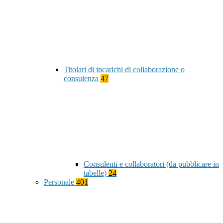
Titolari di incarichi di collaborazione o
consulenza
47
Consulenti e collaboratori (da pubblicare in
tabelle)
24
Personale
401