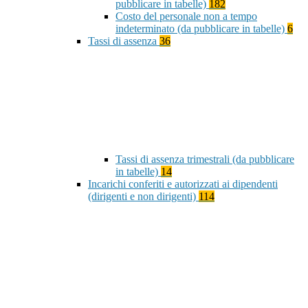
pubblicare in tabelle)
182
Costo del personale non a tempo
indeterminato (da pubblicare in tabelle)
6
Tassi di assenza
36
Tassi di assenza trimestrali (da pubblicare
in tabelle)
14
Incarichi conferiti e autorizzati ai dipendenti
(dirigenti e non dirigenti)
114