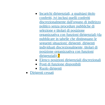
Incarichi dirigenziali, a qualsiasi titolo
conferiti, ivi inclusi quelli conferiti
discrezionalmente dall'organo di indirizzo
politico senza procedure pubbliche di
selezione e titolari di posizione
organizzativa con funzioni dirigenziali (da
pubblicare in tabelle che distinguano le
seguenti situazioni: dirigenti, dirigenti
individuati discrezionalmente, titolari di
posizione organizzativa con funzioni
dirigenziali)
7
Elenco posizioni dirigenziali discrezionali
Posti di funzione disponibili
Ruolo dirigenti
Dirigenti cessati