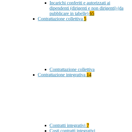
Incarichi conferiti e autorizzati ai
dipendenti (dirigenti e non dirigenti) (da
pubblicare in tabelle)
65
Contrattazione collettiva
5
Contrattazione collettiva
Contrattazione integrativa
14
Contratti integrativi
7
Costi contratti integrativi